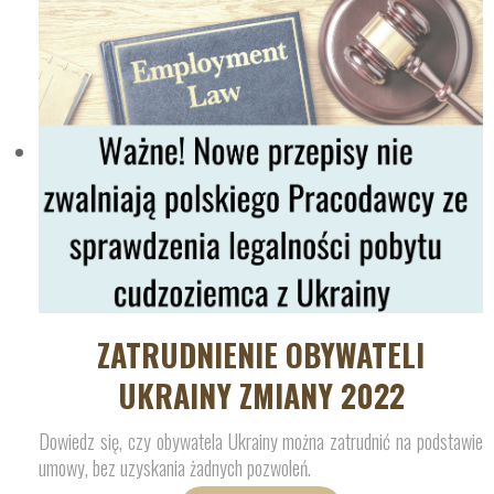
ZATRUDNIENIE OBYWATELI
UKRAINY ZMIANY 2022
Dowiedz się, czy obywatela Ukrainy można zatrudnić na podstawie
umowy, bez uzyskania żadnych pozwoleń.