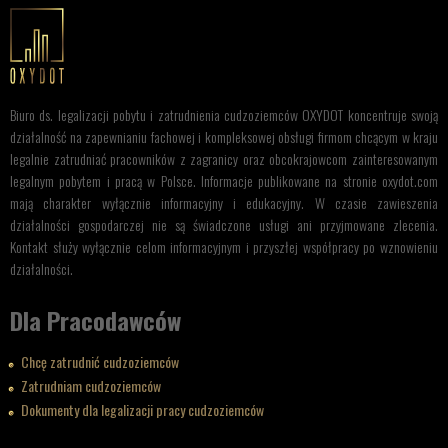
Biuro ds. legalizacji pobytu i zatrudnienia cudzoziemców OXYDOT koncentruje swoją
działalność na zapewnianiu fachowej i kompleksowej obsługi firmom chcącym w kraju
legalnie zatrudniać pracowników z zagranicy oraz obcokrajowcom zainteresowanym
legalnym pobytem i pracą w Polsce. Informacje publikowane na stronie oxydot.com
mają charakter wyłącznie informacyjny i edukacyjny. W czasie zawieszenia
działalności gospodarczej nie są świadczone usługi ani przyjmowane zlecenia.
Kontakt służy wyłącznie celom informacyjnym i przyszłej współpracy po wznowieniu
działalności.
Dla Pracodawców
Chcę zatrudnić cudzoziemców
Zatrudniam cudzoziemców
Dokumenty dla legalizacji pracy cudzoziemców