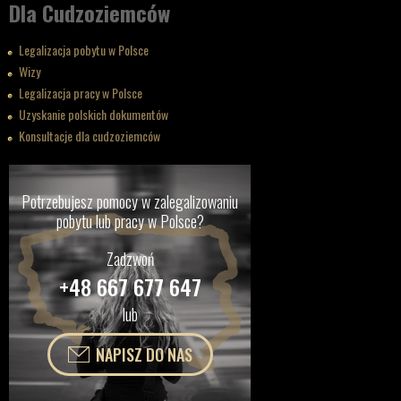
Dla Cudzoziemców
Legalizacja pobytu w Polsce
Wizy
Legalizacja pracy w Polsce
Uzyskanie polskich dokumentów
Konsultacje dla cudzoziemców
Potrzebujesz pomocy w zalegalizowaniu
pobytu lub pracy w Polsce?
Zadzwoń
+48 667 677 647
lub
NAPISZ DO NAS