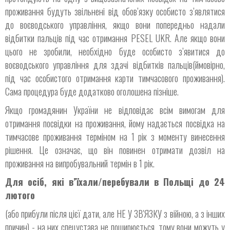
проживання будуть звільнені від обов’язку особисто з’являтися
до воєводського управління, якщо вони попередньо надали
відбитки пальців під час отримання PESEL UKR. Але якщо вони
цього не зробили, необхідно буде особисто з’явитися до
воєводського управління для здачі відбитків пальців(ймовірно,
під час особистого отримання карти тимчасового проживання).
Сама процедура буде додатково оголошена пізніше.
Якщо громадянин України не відповідає всім вимогам для
отримання посвідки на проживання, йому надається посвідка на
тимчасове проживання терміном на 1 рік з моменту винесення
рішення. Це означає, що він повинен отримати дозвіл на
проживання на випробувальний термін в 1 рік.
Для осіб, які в’їхали/перебували в Польщі до 24
лютого
(або прибули після цієї дати, але НЕ У ЗВ'ЯЗКУ з війною, а з інших
причин) - на них спецустава не поширюється, тому вони можуть у