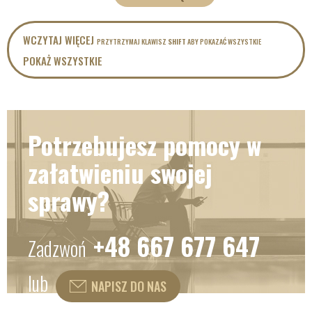
WCZYTAJ WIĘCEJ
PRZYTRZYMAJ KLAWISZ
SHIFT
ABY POKAZAĆ WSZYSTKIE
POKAŻ WSZYSTKIE
Potrzebujesz pomocy w
załatwieniu swojej
sprawy?
+48 667 677 647
Zadzwoń
lub
NAPISZ DO NAS