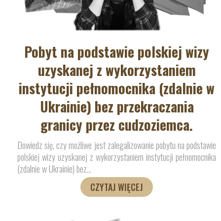
Pobyt na podstawie polskiej wizy
uzyskanej z wykorzystaniem
instytucji pełnomocnika (zdalnie w
Ukrainie) bez przekraczania
granicy przez cudzoziemca.
Dowiedz się, czy możliwe jest zalegalizowanie pobytu na podstawie
polskiej wizy uzyskanej z wykorzystaniem instytucji pełnomocnika
(zdalnie w Ukrainie) bez
…
CZYTAJ WIĘCEJ