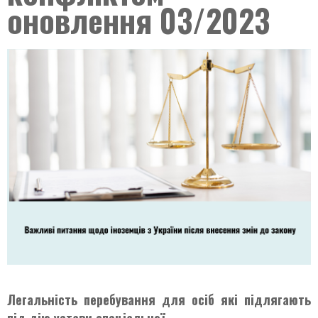
оновлення 03/2023
Легальність
перебування для осіб які підлягaють
під дію устави спеціальної