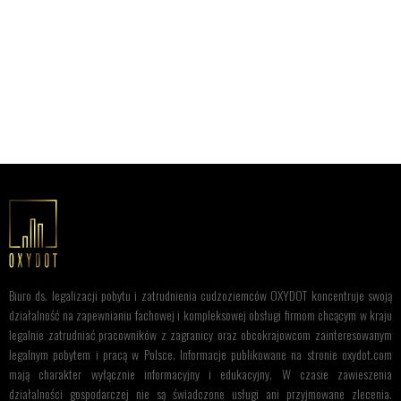
Biuro ds. legalizacji pobytu i zatrudnienia cudzoziemców OXYDOT koncentruje swoją
działalność na zapewnianiu fachowej i kompleksowej obsługi firmom chcącym w kraju
legalnie zatrudniać pracowników z zagranicy oraz obcokrajowcom zainteresowanym
legalnym pobytem i pracą w Polsce. Informacje publikowane na stronie oxydot.com
mają charakter wyłącznie informacyjny i edukacyjny. W czasie zawieszenia
działalności gospodarczej nie są świadczone usługi ani przyjmowane zlecenia.