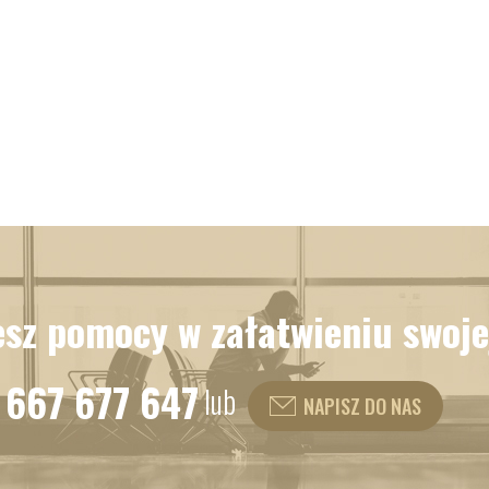
esz pomocy w załatwieniu swoje
 667 677 647
lub
NAPISZ DO NAS