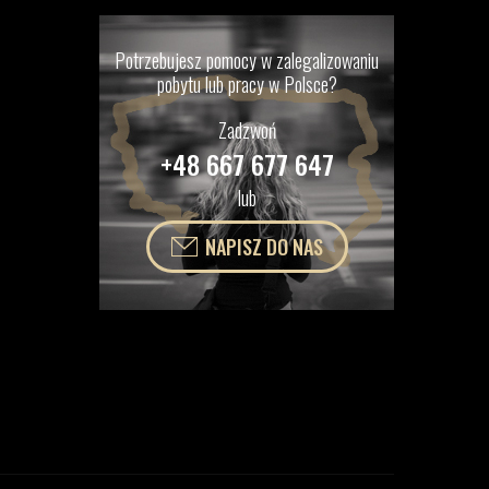
Potrzebujesz pomocy w zalegalizowaniu
pobytu lub pracy w Polsce?
Zadzwoń
+48 667 677 647
lub
NAPISZ DO NAS