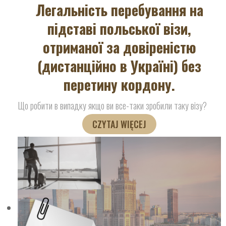
Легальність перебування на
підставі польської візи,
отриманої за довіреністю
(дистанційно в Україні) без
перетину кордону.
Що робити в випадку якщо ви все-таки зробили таку візу?
CZYTAJ WIĘCEJ