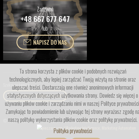
Zadzwoń
+48 667 677 647
lub
NAPISZ DO NAS
Ta strona korzysta z plików cookie i podobnych rozwiązań
technologicznych, aby lepiej zarządzać Twoją wizytą na stronie oraz
Szukaj po tagach:
ulepszać treści. Dostarczają one również anonimowych informacji
statystycznych dotyczących użytkowania strony. Dowiedz się więcej o
PASZPORT BIOMETRYCZNY
używaniu plików cookie i zarządzaniu nimi w naszej Polityce prywatności
Zamykając to powiadomienie lub używając tej strony wyrażasz zgodę n
naszą politykę wykorzystania plików cookie oraz politykę prywatności.
© 2020 OXYDOT. Wszelkie prawa zastrzeżone. |
Polityka prywatności
Polityka prywatności