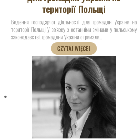
території Польщі
Ведення господарчої діяльності для громадян України на
території Польщі У зв'язку з останніми змінами у польському
законодавстві, громадяни України отримали
…
CZYTAJ WIĘCEJ