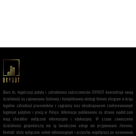
Biuro ds. legalizacji pobytu i zatrudnienia cudzoziemców OXYDOT koncentruje swoją
działalność na zapewnianiu fachowej i kompleksowej obsługi firmom chcącym w kraju
legalnie zatrudniać pracowników z zagranicy oraz obcokrajowcom zainteresowanym
legalnym pobytem i pracą w Polsce. Informacje publikowane na stronie oxydot.com
mają charakter wyłącznie informacyjny i edukacyjny. W czasie zawieszenia
działalności gospodarczej nie są świadczone usługi ani przyjmowane zlecenia.
Kontakt służy wyłącznie celom informacyjnym i przyszłej współpracy po wznowieniu