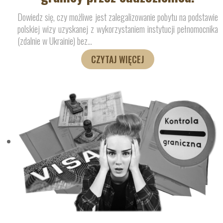
Dowiedz się, czy możliwe jest zalegalizowanie pobytu na podstawie
polskiej wizy uzyskanej z wykorzystaniem instytucji pełnomocnika
(zdalnie w Ukrainie) bez
…
CZYTAJ WIĘCEJ