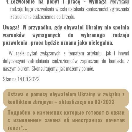
Zezwolenie na pobyt i pracę - wymaga
weryfikacji
rodzaju tego zezwolenia w celu ustalenia konieczności zgłoszenia
zatrudnienia cudzoziemca do Urzędu.
Uwaga! W przypadku, gdy obywatel Ukrainy nie spełnia
warunków wymaganych do wybranego rodzaju
pozwolenia- praca będzie uznana jako nielegalna.
W razie pytań związanych z tematem artykułu, jak i innymi
dotyczącymi zatrudniania cudzoziemców zapraszam do kontaktu z
naszym biurem. Skonsultujemy, jak możemy pomóc.
Stan na 14.09.2022
Ustawa o pomocy obywatelom Ukrainy w związku z
konfliktem zbrojnym – aktualizacja na 03/2023
Подробно о изменених которые готовят в связи
с изменением закона об иностранцах почитав
текст*...