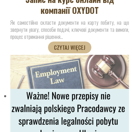
компанії OXYDOT
Як самостійно скласти документи на карту побиту, на що
звернути увагу, способи подачі, ключові документи та вимоги,
процес отримання рішення
…
CZYTAJ WIĘCEJ