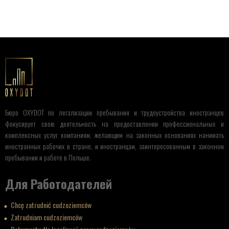
Бюро OXYDOT по легализации пребывания и трудоустройства иностранцев
фокусирует свою деятельность на предоставлении профессиональных и
комплексных услуг компаниям, желающим на законных основаниях нанимать
иностранных рабочих в стране, и иностранцам, заинтересованным в законном
пребывании и работе в Польше.
Для Работодателей
Chcę zatrudnić cudzoziemców
Zatrudniam cudzoziemców