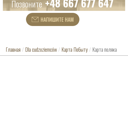
+48 667 677 647
Позвоните
или
НАПИШИТЕ НАМ
Главная
/
Dla cudzoziemców
/
Карта Побыту
/
Карта поляка