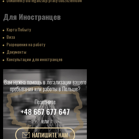
Dokumenty dla legalizacji pracy cudzoziemców
Для Иностранцев
Карта Побыту
Виза
Разрешения на работу
Документы
Консультации для иностранцев
Вам нужна помощь в легализации вашего
пребывания или работы в Польше?
Позвоните
+48 667 677 647
или
НАПИШИТЕ НАМ