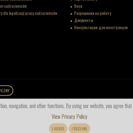
am cudzoziemców
Виза
 dla legalizacji pracy cudzoziemców
Разрешения на работу
Документы
Консультации для иностранцев
YCZNY
ion, navigation, and other functions. By using our website, you agree that
View Privacy Policy
I AGREE
I DECLINE