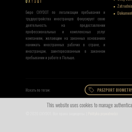
Zatrudni
Бюро OXYDOT по легализации пребывания и
Dokumenty
трудоустройства иностранцев фокусирует свою
деятельность на предоставлении
профессиональных и комплексных услуг
компаниям, желающим на законных основаниях
нанимать иностранных рабочих в стране, и
иностранцам, заинтересованным в законном
пребывании и работе в Польше.
Искать по тегам:
PASZPORT BIOMETR
This website uses cookies to manage authenticat
© 2020 OXYDOT. Все права защищены. |
Polityka prywatności