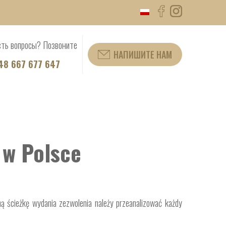
сть вопросы? Позвоните
НАПИШИТЕ НАМ
48 667 677 647
 w Polsce
ą ścieżkę wydania zezwolenia należy przeanalizować każdy