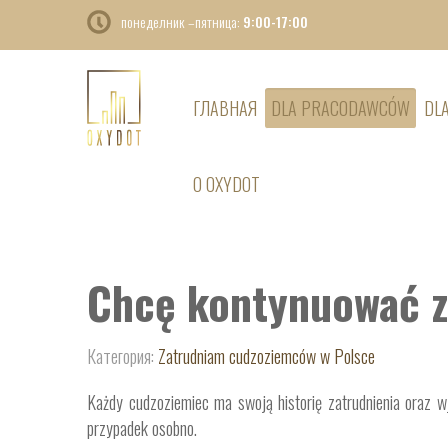
понеделник –пятница:
9:00-17:00
ГЛАВНАЯ
DLA PRACODAWCÓW
DL
O OXYDOT
Chcę kontynuować z
Категория:
Zatrudniam cudzoziemców w Polsce
Każdy cudzoziemiec ma swoją historię zatrudnienia oraz 
przypadek osobno.