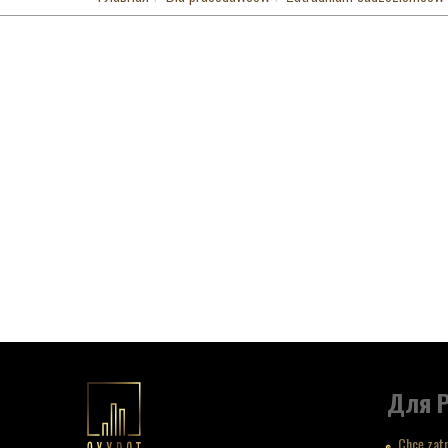
Для 
Chcę zat