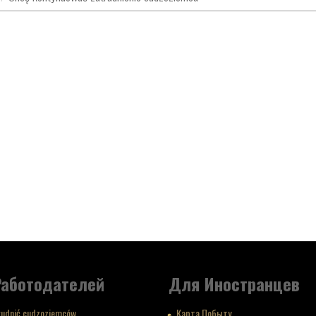
Работодателей
Для Иностранцев
rudnić cudzoziemców
Карта Побыту