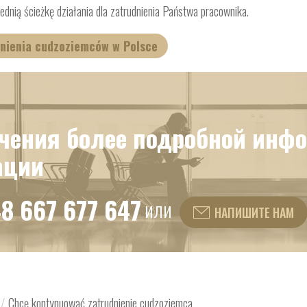
dnią ścieżkę działania dla zatrudnienia Państwa pracownika.
udnienia cudzoziemców w Polsce
чения более подробной инф
ации
8 667 677 647
или
НАПИШИТЕ НАМ
/
Chcę kontynuować zatrudnienie cudzoziemca