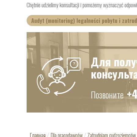
Chętnie udzielimy konsultacji i pomożemy wyznaczyć odpowie
Audyt (monitoring) legalności pobytu i zatr
Для полу
консульт
+4
Позвоните
Главная
/
Dla pracodawców
/
Zatrudniam cudzoziemców